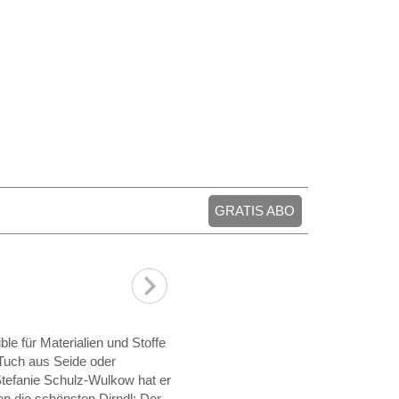
GRATIS ABO
ble für Materialien und Stoffe
 Tuch aus Seide oder
Stefanie Schulz-Wulkow hat er
nen die schönsten Dirndl: Der