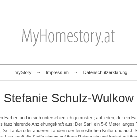
myStory
Impressum
Datenschutzerklärung
Stefanie Schulz-Wulkow
en Farben und in sich unterschiedlich gemustert; auf jeden, der ein Fai
rs faszinierende Anziehungskraft aus: Der Sari, ein 5-6 Meter langes
 Sri Lanka oder anderen Ländern der fernöstlichen Kultur und auch 
us Linz kauft die Stoffe eigens auf ihren Reisen ein und kreiert mit ih