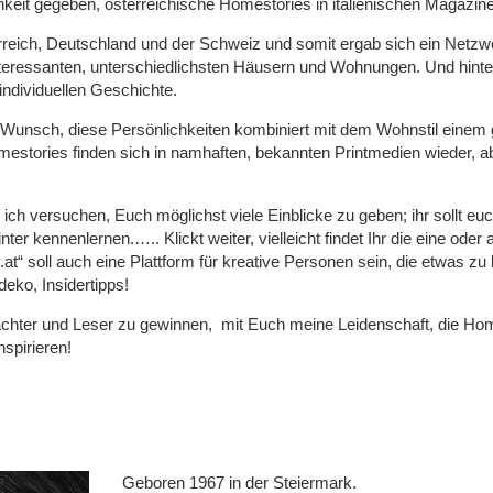
chkeit gegeben, österreichische Homestories in italienischen Magazine
eich, Deutschland und der Schweiz und somit ergab sich ein Netzw
nteressanten, unterschiedlichsten Häusern und Wohnungen. Und hinte
individuellen Geschichte.
in Wunsch, diese Persönlichkeiten kombiniert mit dem Wohnstil eine
mestories finden sich in namhaften, bekannten Printmedien wieder, ab
ch versuchen, Euch möglichst viele Einblicke zu geben; ihr sollt euc
er kennenlernen.….. Klickt weiter, vielleicht findet Ihr die eine oder
t“ soll auch eine Plattform für kreative Personen sein, die etwas zu
eko, Insidertipps!
achter und Leser zu gewinnen, mit Euch meine Leidenschaft, die Hom
nspirieren!
Geboren 1967 in der Steiermark.